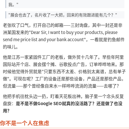
我。"
"展会也去了，名片收了一大把，回来的有效跟进能有几个？"
老张叹了口气，打开自己的邮箱
——三封询盘，其中一封还是非
洲某国发来的"Dear Sir, I want to buy your products, please
send me price list and your bank account"，一看就是钓鱼邮件
的味儿。
他是江苏一家紧固件工厂的老板，做外贸十几年了。早些年阿里
国际站开个店、展会摆个摊、谷歌投点广告，订单哗哗地来。那
时候他觉得外贸就是
"只要东西不太差、价格别太离谱，总有单子
做"。可现在呢？工厂的设备还是那些设备，产品还是那些产品，
但流量——那个曾经像自来水一样哗哗流淌的流量——去哪了？
他把手机往枕头边一扔，盯着天花板出神。脑子里一个念头反复
盘旋：
是不是不做
Google SEO就真的没活路了？还是做了也没
用？
你不是一个人在焦虑