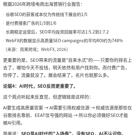
根据
2026年跨境电商出海营销行业报告：
谷歌
SEO的获客成本仅为传统线下展会的1/5
·
是付费搜索广告的
1/3到1/6
·
长期稳定运营后，
SEO平均投资回报率可达1:5.2到1:7.2
·
WebFX的数据显示高质量SEO campaigns的平均ROI约为748%
·
（来源：雨果跨境；
WebFX, 2026）
更重要的是，
SEO带来的流量是"自来水式"的——只要你的排名上
去了，哪怕今天不投钱，明天依然有用户找到你。而付费广告，
你停了，流量就没了。展会结束了，名片也就那么多。
论据
4：AI时代，SEO反而更重要了。
这个观点听起来反直觉，但逻辑链是这样的：
AI要生成高质量答案 → AI需要引用权威信源 → 权威信源是那些在
谷歌排名靠前、EEAT信号强的网站 → 所以你必须做好SEO才能
被AI引用。
简单说：
SEO是AI时代的"入场券"。没有SEO，AI不认识你。