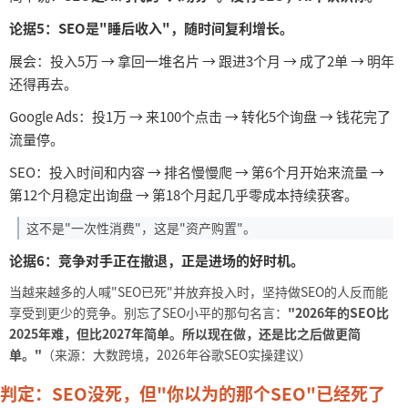
论据
5：SEO是"睡后收入"，随时间复利增长。
展会：投入
5万 → 拿回一堆名片 → 跟进3个月 → 成了2单 → 明年
还得再去。
Google Ads：投1万 → 来100个点击 → 转化5个询盘 → 钱花完了
流量停。
SEO：投入时间和内容 → 排名慢慢爬 → 第6个月开始来流量 →
第12个月稳定出询盘 → 第18个月起几乎零成本持续获客。
这不是
"一次性消费"，这是"资产购置"。
论据
6：竞争对手正在撤退，正是进场的好时机。
当越来越多的人喊
"SEO已死"并放弃投入时，坚持做SEO的人反而能
享受到更少的竞争。别忘了SEO小平的那句名言：
"2026年的SEO比
2025年难，但比2027年简单。所以现在做，还是比之后做更简
单。"
（来源：大数跨境，
2026年谷歌SEO实操建议）
判定：
SEO没死，但"你以为的那个SEO"已经死了