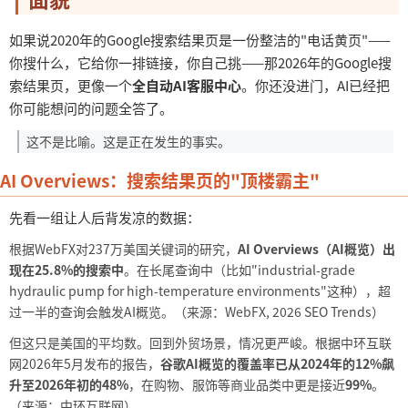
如果说
2020年的Google搜索结果页是一份整洁的"电话黄页"——
你搜什么，它给你一排链接，你自己挑——那2026年的Google搜
索结果页，更像一个
全自动
AI客服中心
。你还没进门，
AI已经把
你可能想问的问题全答了。
这不是比喻。这是正在发生的事实。
AI Overviews：搜索结果页的"顶楼霸主"
先看一组让人后背发凉的数据：
根据
WebFX对237万美国关键词的研究，
AI Overviews（AI概览）出
现在25.8%的搜索中
。在长尾查询中（比如
"industrial-grade
hydraulic pump for high-temperature environments"这种），超
过一半的查询会触发AI概览。（来源：WebFX, 2026 SEO Trends）
但这只是美国的平均数。回到外贸场景，情况更严峻。根据中环互联
网
2026年5月发布的报告，
谷歌
AI概览的覆盖率已从2024年的12%飙
升至2026年初的48%
，在购物、服饰等商业品类中更是接近
99%
。
（来源：中环互联网）