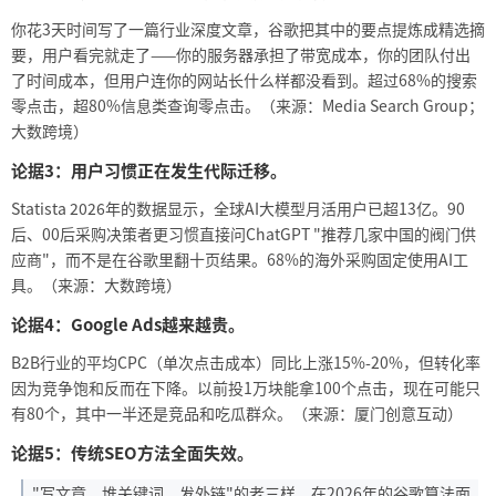
你花
3天时间写了一篇行业深度文章，谷歌把其中的要点提炼成精选摘
要，用户看完就走了——你的服务器承担了带宽成本，你的团队付出
了时间成本，但用户连你的网站长什么样都没看到。超过68%的搜索
零点击，超80%信息类查询零点击。（来源：Media Search Group；
大数跨境）
论据
3：用户习惯正在发生代际迁移。
Statista 2026年的数据显示，全球AI大模型月活用户已超13亿。90
后、00后采购决策者更习惯直接问ChatGPT "推荐几家中国的阀门供
应商"，而不是在谷歌里翻十页结果。68%的海外采购固定使用AI工
具。（来源：大数跨境）
论据
4：Google Ads越来越贵。
B2B行业的平均CPC（单次点击成本）同比上涨15%-20%，但转化率
因为竞争饱和反而在下降。以前投1万块能拿100个点击，现在可能只
有80个，其中一半还是竞品和吃瓜群众。（来源：厦门创意互动）
论据
5：传统SEO方法全面失效。
"写文章、堆关键词、发外链"的老三样，在2026年的谷歌算法面