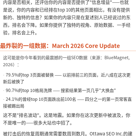
内容是否相关，还评估你的内容是否提供了
"信息增益"——也就
是说，你的内容和已经排在top 10的其他页面相比，有没有提供
新的、独特的信息？如果你的内容只是在复述别人已经说过的东
西，排名会下降。如果你提供了独特的视角、原始数据、一手经
验，排名会上升。
最炸裂的一组数据：
March 2026 Core Update
这可能是你今年看到的最震撼的一组
SEO数据（来源：BlueMagnet,
2026）：
79.5%的top 3页面被替换 —— 以前排前三的页面，近八成在这次更
·
新后被换了
90.7%的top 10格局洗牌 —— 搜索结果第一页几乎"大换血"
·
24.1%的曾经top 10页面跌出前100名 —— 四分之一的第一页常客直
·
接被踢出局
这不是
"排名波动"。这是地震。如果你在这次更新中被波及，你
不是唯一的——很多大站也中招了。
被打击后的恢复周期通常需要数周到数月。
Ottawa SEO Inc.的建