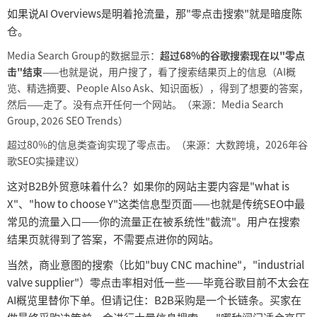
如果说
AI Overviews是明着抢流量，那"零点击搜索"就是暗度陈
仓。
Media Search Group的数据显示：
超过
68%的谷歌搜索现在以"零点
击"结束
——也就是说，用户搜了，看了搜索结果页上的信息（AI概
览、精选摘要、People Also Ask、知识面板），得到了想要的答案，
然后——走了。没有点开任何一个网站。（来源：Media Search
Group, 2026 SEO Trends）
超过
80%的信息类查询实现了零点击。（来源：大数跨境，2026年谷
歌SEO实操建议）
这对
B2B外贸意味着什么？如果你的网站主要内容是"what is
X"、"how to choose Y"这类信息型页面——也就是传统SEO中最
常见的流量入口——你的流量正在被系统性"截流"。用户在搜索
结果页就得到了答案，不需要点进你的网站。
当然，商业意图的搜索（比如
"buy CNC machine"，"industrial
valve supplier"）零点击率相对低一些——毕竟谷歌目前不太会在
AI概览里替你下单。但请记住：B2B采购是一个长链条。买家在