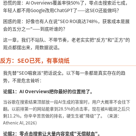
恐慌的是：
AI Overviews覆盖率快50%了，零点击搜索近七成，
年轻人都不用Google改用ChatGPT了——这SEO还能做吗？
困惑的是：好像也有人在说
"SEO ROI高达748%，获客成本是展
会的五分之一"——到底听谁的？
这一章，我们不站队、不带节奏，老老实实把
"反方"和"正方"的
观点都摆出来，用数据说话。
反方：
SEO已死，有事烧纸
我先替
"SEO唱衰派"把话说全。以下每一条都是真实存在的趋
势，不是危言耸听：
论据
1：AI Overviews把你最好的位置抢了。
当谷歌在搜索结果顶部放一段
AI生成的答案时，用户大概率不会往下
翻。以前排第一的网站能拿到28.5%的点击率，现在被AI截胡之后只
剩11.2%。你辛辛苦苦做的排名，硬生生被"降级"了。（来源：
Athenic AI, 2026）
论据
2：零点击搜索让大量内容变成"无偿献血"。