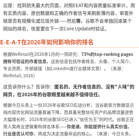
议是：找到损失最大的页面，对照EEAT和内容质量标准审计，用
有实质内容、原创数据和正确的作者信号来刷新薄内容，审查外
链是否有规模化或垃圾外链——然后
等
。谷歌不会单独回滚某个
网站的排名，恢复要在下一次
Core Update时验证。
E-E-A-T在2026年如何影响你的排名
根据
WeRetail在2026年1月的一项研究：
73%的top-ranking pages
拥有可验证的作者信息
。这些信息包括作者姓名、头像、个人简介、
专业资质、外部链接（如
LinkedIn或行业媒体文章）。（来源：
WeRetail, 2026）
这告诉你什么？告诉你：
匿名的、无作者信息的、没有
"人味"的
网页，在2026年的谷歌眼里越来越不值得信任。
根据今日头条上一份
2026年谷歌SEO实战分析，当谷歌官方数据显示
纯内容优化网站流量普遍下降，而具备完整信任资产的品牌流量逆势
大幅增长时，2026年的谷歌SEO已进入"信任为王"的时代。谷歌正在
用人类商业逻辑重构排名体系——
你是谁、你能提供什么真实价值、
行业是否认可你
，将成为决定流量命运的核心。（来源：今日头条，