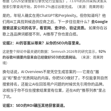
根据《
2026全球搜索引擎优化行业报告》，73.6%的B2B采购决策从
搜索引擎查询开始，其中89.2%通过谷歌完成。（来源：雨果跨境）
是的，年轻人确实在用
ChatGPT和Perplexity。但你知道吗？他
们用AI工具找到候选供应商之后，下一步往往是什么？
去
Google
搜索这家公司的名字，看官网、查评价、验证资质。
如果你在谷
歌上连品牌词都搜不到，
AI推荐了你也是白搭。
论据
2：AI的答案从哪来？从你的SEO内容里来。
这是整个辩论中最关键的数据：
Semrush 2026年的研究显示，
92%
的谷歌AI摘要内容来自已经做好SEO的优质网站
。（来源：雨果跨
境）
换句话说，
AI Overviews不是凭空生成答案的——它是在"搬
运"和"整合"优质网站的内容。你把SEO做好了，不仅能拿到自然
搜索排名，还能让AI在回答用户问题的时候优先引用你的品牌。
这相当于你不仅在搜索结果里有位置，还在AI的"推荐列表"里占
了坑。
论据
3：SEO的ROI碾压其他获客渠道。