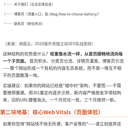
├── 关于我们（企业实体信息）
├── 博客页（流量入口，如 /blog/how-to-choose-battery/）
└── 联系页（转化终点）
（来源：询盘云，
2026版外贸独立站SEO实战圣经）
这种结构的优势是什么？
权重像水流一样，从首页顺畅地流向每
一个子页面。
首页积水、分类页分流、详情页灌溉、博客页引流
——整个网站形成一个有机的内容生态系统，而不是一堆互不相
干的页面散落一地。
实操建议：如果你的网站已经是
"城中村"架构，不要慌——不需
要推倒重建。用301重定向逐步迁移，新内容严格按金字塔结构
来，旧的URL慢慢淘汰。一个月优化一批，三个月焕然一新。
第二块地基：核心
Web Vitals（页面体验）
如果你觉得
"网站快不快无所谓，客户会等的"——请立刻放弃这