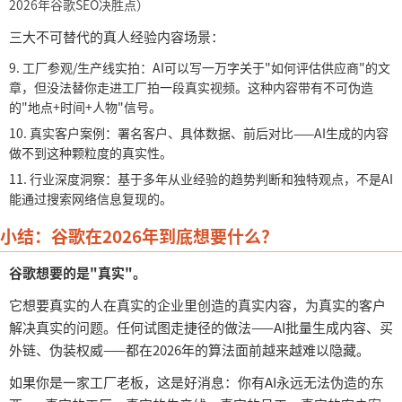
2026年谷歌SEO决胜点）
三大不可替代的真人经验内容场景：
9.
工厂参观
/生产线实拍：AI可以写一万字关于"如何评估供应商"的文
章，但没法替你走进工厂拍一段真实视频。这种内容带有不可伪造
的"地点+时间+人物"信号。
10.
真实客户案例：署名客户、具体数据、前后对比
——AI生成的内容
做不到这种颗粒度的真实性。
11.
行业深度洞察：基于多年从业经验的趋势判断和独特观点，不是
AI
能通过搜索网络信息复现的。
小结：谷歌在
2026年到底想要什么？
谷歌想要的是
"真实"。
它想要真实的人在真实的企业里创造的真实内容，为真实的客户
解决真实的问题。任何试图走捷径的做法
——AI批量生成内容、买
外链、伪装权威——都在2026年的算法面前越来越难以隐藏。
如果你是一家工厂老板，这是好消息：你有
AI永远无法伪造的东