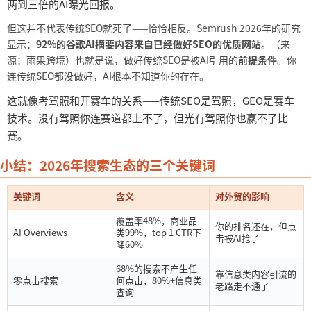
两到三倍的AI曝光回报。
但这并不代表传统
SEO就死了——恰恰相反。Semrush 2026年的研究
显示：
92%的谷歌AI摘要内容来自已经做好SEO的优质网站
。（来
源：雨果跨境）也就是说，做好传统
SEO是被AI引用的
前提条件
。你
连传统
SEO都没做好，AI根本不知道你的存在。
这就像考驾照和开赛车的关系
——传统SEO是驾照，GEO是赛车
技术。没有驾照你连赛道都上不了，但光有驾照你也赢不了比
赛。
小结：
2026年搜索生态的三个关键词
关键词
含义
对外贸的影响
覆盖率
48%，商业品
你的排名还在，但点
AI Overviews
类99%，top 1 CTR下
击被
AI抢了
降60%
68%的搜索不产生任
靠信息类内容引流的
零点击搜索
何点击，80%+信息类
老路走不通了
查询