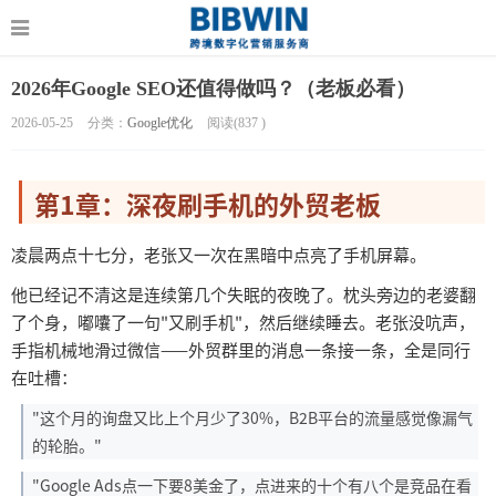
2026年Google SEO还值得做吗？（老板必看）
2026-05-25
分类：
Google优化
阅读(
837
)
第
1章：深夜刷手机的外贸老板
凌晨两点十七分，老张又一次在黑暗中点亮了手机屏幕。
他已经记不清这是连续第几个失眠的夜晚了。枕头旁边的老婆翻
了个身，嘟囔了一句
"又刷手机"，然后继续睡去。老张没吭声，
手指机械地滑过微信——外贸群里的消息一条接一条，全是同行
在吐槽：
"这个月的询盘又比上个月少了30%，B2B平台的流量感觉像漏气
的轮胎。"
"Google Ads点一下要8美金了，点进来的十个有八个是竞品在看