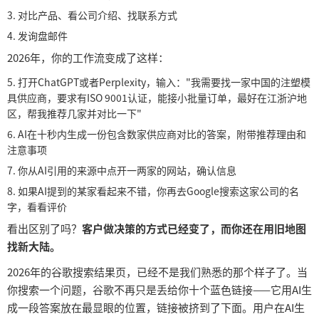
3.
对比产品、看公司介绍、找联系方式
4.
发询盘邮件
2026年，你的工作流变成了这样：
5.
打开
ChatGPT或者Perplexity，输入："我需要找一家中国的注塑模
具供应商，要求有ISO 9001认证，能接小批量订单，最好在江浙沪地
区，帮我推荐几家并对比一下"
6.
AI在十秒内生成一份包含数家供应商对比的答案，附带推荐理由和
注意事项
7.
你从
AI引用的来源中点开一两家的网站，确认信息
8.
如果
AI提到的某家看起来不错，你再去Google搜索这家公司的名
字，看看评价
看出区别了吗？
客户做决策的方式已经变了，而你还在用旧地图
找新大陆。
2026年的谷歌搜索结果页，已经不是我们熟悉的那个样子了。当
你搜索一个问题，谷歌不再只是丢给你十个蓝色链接——它用AI生
成一段答案放在最显眼的位置，链接被挤到了下面。用户在AI生