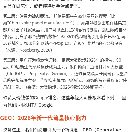
竞品在研究你、或者纯粹是手滑点错了。
第二层：注意力被
AI截流。
即使是那些有商业意图的搜索（比
如
"China solar panel manufacturer"），如果AI概览出现在结果顶
部并列出了几家竞品，用户可能直接点AI推荐的链接，跳过你的自然
排名。别忘了那个残酷的数据：92.36%的AI概览引用来自已经在top
10的域名。如果你的网站不在top 10，连被AI"翻牌"的机会都没有。
（来源：Noseberry, 2026）
第三层：用户行为根本性迁移。
根据大数跨境
2026年的报告，90
后、00后新生代采购逐步成为主力，他们倾向于直接打开AI大模型
（ChatGPT、Perplexity、Gemini），通过自然语言长问句获取整合
后的完整解决方案，传统搜索模式正被淘汰。68%的海外采购固定使
用AI工具。（来源：大数跨境，2026谷歌SEO外贸真相）
你花大价钱做的
Google排名，这些年轻人可能根本看不到——因
为他们压根没打开Google。
GEO：2026年新一代流量核心能力
说到这里，我们有必要引入一个新概念：
GEO（Generative