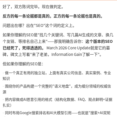
好了，双方陈词完毕。现在做判定。
反方的每一条论据都是真的。正方的每一条论据也是真的。
问题出在哪？出在
"SEO"这个词的定义上。
如果你理解的
SEO是"找几个关键词、写几篇AI生成的文章、换几
个友链、等排名自己上来"——那我明确告诉你：
这个版本的
SEO
已经死了，死得透透的。
March 2026 Core Update就是它的墓
碑，碑文上写着"来了老弟，Information Gain了解一下"。
但如果你理解的
SEO是：
做一个真正有用的独立站，上面有真实公司信息、真实案例、专业
·
知识
围绕你的产品构建一个完整的
"语义地盘"，成为细分领域的权威信
·
源
把内容做成
AI愿意引用的格式（结构化数据、FAQ、观点鲜明+证据
·
扎实）
同时布局
Google搜索排名和AI大模型引用——也就是"搜索+AI双矩
·