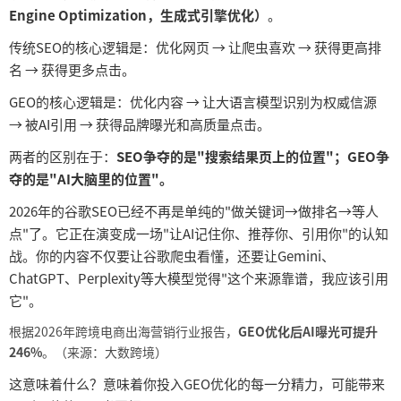
Engine Optimization，生成式引擎优化）
。
传统
SEO的核心逻辑是：优化网页 → 让爬虫喜欢 → 获得更高排
名 → 获得更多点击。
GEO的核心逻辑是：优化内容 → 让大语言模型识别为权威信源
→ 被AI引用 → 获得品牌曝光和高质量点击。
两者的区别在于：
SEO争夺的是"搜索结果页上的位置"；GEO争
夺的是"AI大脑里的位置"。
2026年的谷歌SEO已经不再是单纯的"做关键词→做排名→等人
点"了。它正在演变成一场"让AI记住你、推荐你、引用你"的认知
战。你的内容不仅要让谷歌爬虫看懂，还要让Gemini、
ChatGPT、Perplexity等大模型觉得"这个来源靠谱，我应该引用
它"。
根据
2026年跨境电商出海营销行业报告，
GEO优化后AI曝光可提升
246%
。（来源：大数跨境）
这意味着什么？意味着你投入
GEO优化的每一分精力，可能带来