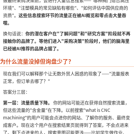
做最终采购决策前，会进行大量信息搜索——"哪种阀门适合高压
环境"、"注塑模具的常见缺陷有哪些"、"如何评估中国供应商的
资质"。
这些信息搜索环节的流量正在被
AI概览和零点击大量吞
噬。
换句话说：
你的潜在客户在
"了解问题"和"研究方案"阶段就不再
接触你的品牌了。等他们进入"采购决策"阶段时，他们的脑海里
已经被AI推荐的品牌占据了。
为什么流量没掉但询盘少了？
现在我们可以解释那个让无数外贸人困惑的现象了
——"流量报表
正常，但订单去哪了？"
答案分三层：
第一层：流量质量下降。
你的网站可能还在获得自然搜索流量，
但这些流量的
"含金量"在下降。以前搜索"what is CNC
machining"的用户可能会点进你的网站、了解你的服务、最终变
成客户。现在这个用户在搜索结果页就得到了答案，不会点进来
了。剩下点进来的人，搜索意图可能更浅——比如学生做作业、