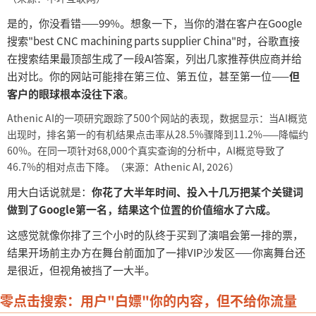
是的，你没看错
——99%。想象一下，当你的潜在客户在Google
搜索"best CNC machining parts supplier China"时，谷歌直接
在搜索结果最顶部生成了一段AI答案，列出几家推荐供应商并给
出对比。你的网站可能排在第三位、第五位，甚至第一位——
但
客户的眼球根本没往下滚
。
Athenic AI的一项研究跟踪了500个网站的表现，数据显示：当AI概览
出现时，排名第一的有机结果点击率从28.5%骤降到11.2%——降幅约
60%。在同一项针对68,000个真实查询的分析中，AI概览导致了
46.7%的相对点击下降。（来源：Athenic AI, 2026）
用大白话说就是：
你花了大半年时间、投入十几万把某个关键词
做到了
Google第一名，结果这个位置的价值缩水了六成。
这感觉就像你排了三个小时的队终于买到了演唱会第一排的票，
结果开场前主办方在舞台前面加了一排
VIP沙发区——你离舞台还
是很近，但视角被挡了一大半。
零点击搜索：用户
"白嫖"你的内容，但不给你流量