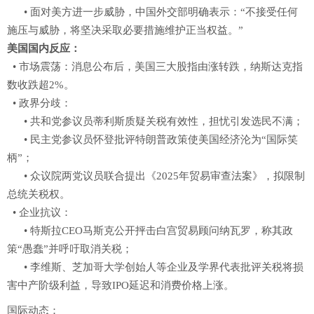
• 面对美方进一步威胁，中国外交部明确表示：“不接受任何
施压与威胁，将坚决采取必要措施维护正当权益。”
美国国内反应：
• 市场震荡：消息公布后，美国三大股指由涨转跌，纳斯达克指
数收跌超2%。
• 政界分歧：
• 共和党参议员蒂利斯质疑关税有效性，担忧引发选民不满；
• 民主党参议员怀登批评特朗普政策使美国经济沦为“国际笑
柄”；
• 众议院两党议员联合提出《2025年贸易审查法案》，拟限制
总统关税权。
• 企业抗议：
• 特斯拉CEO马斯克公开抨击白宫贸易顾问纳瓦罗，称其政
策“愚蠢”并呼吁取消关税；
• 李维斯、芝加哥大学创始人等企业及学界代表批评关税将损
害中产阶级利益，导致IPO延迟和消费价格上涨。
国际动态：